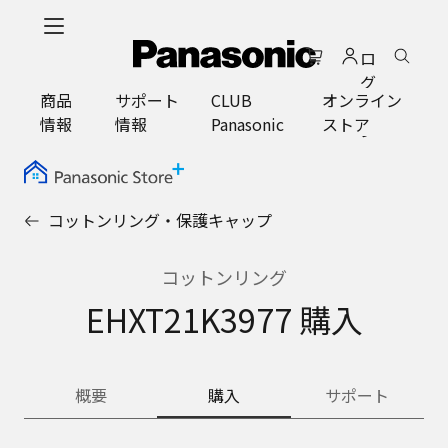
メ
イ
ロ
ン
グ
コ
商品
サポート
CLUB
オンライン
イ
ン
情報
情報
Panasonic
ストア
ン
テ
ン
ツ
に
コットンリング・保護キャップ
ス
キ
ッ
コットンリング
プ
EHXT21K3977 購入
概要
購入
サポート