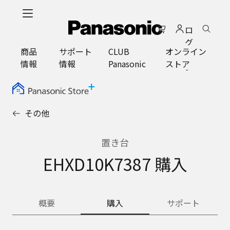
メ
イ
ロ
ン
グ
コ
商品
サポート
CLUB
オンライン
イ
ン
情報
情報
Panasonic
ストア
ン
テ
ン
ツ
に
その他
ス
キ
ッ
置き台
プ
EHXD10K7387 購入
概要
購入
サポート