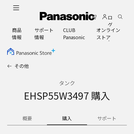
メ
イ
ロ
ン
グ
コ
商品
サポート
CLUB
オンライン
イ
ン
情報
情報
Panasonic
ストア
ン
テ
ン
ツ
に
その他
ス
キ
ッ
タンク
プ
EHSP55W3497 購入
概要
購入
サポート