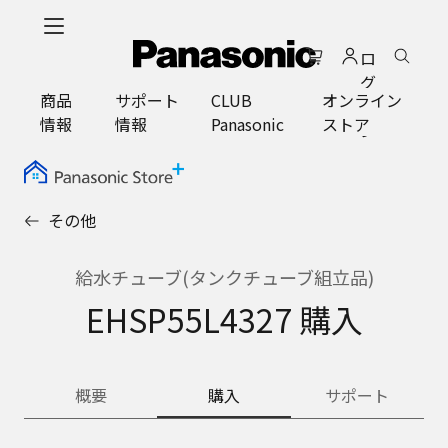
メ
イ
ロ
ン
グ
コ
商品
サポート
CLUB
オンライン
イ
ン
情報
情報
Panasonic
ストア
ン
テ
ン
ツ
に
その他
ス
キ
ッ
給水チューブ(タンクチューブ組立品)
プ
EHSP55L4327 購入
概要
購入
サポート