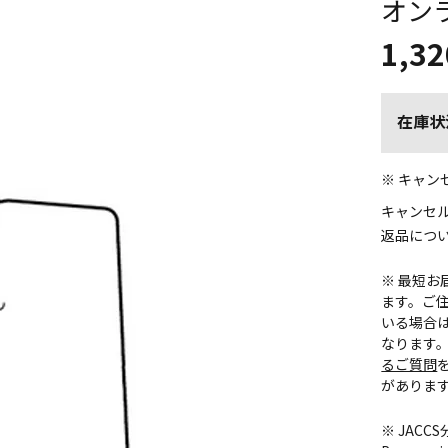
オン
1,32
在庫状
※ キャ
キャンセ
返品につ
※ 最短
ます。ご住
いる場合
なります
るご質問
がありま
※ JAC