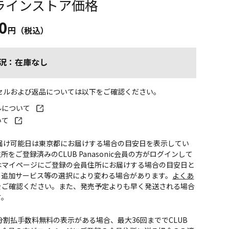
ラインストア価格
0
円（税込）
況：在庫なし
ンセルおよび返品については以下をご確認ください。
ルについて
いて
お届け可能日は東京都にお届けする場合の目安日を表示してい
所をご登録済みのCLUB Panasonic会員の方がログインして
はマイページにご登録の会員住所にお届けする場合の目安日と
。追加サービス等の選択により変わる場合があります。
よくあ
をご確認ください。また、発売予定よりも早く発送される場合
す。
CS分割払手数料無料の表示がある場合、最大36回まででCLUB