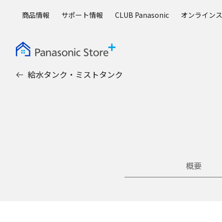
メ
商品情報
サポート情報
CLUB Panasonic
オンライン
イ
ン
コ
ン
テ
給水タンク・ミストタンク
ン
ツ
に
ス
キ
ッ
プ
概要