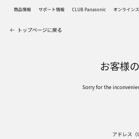
メ
商品情報
サポート情報
CLUB Panasonic
オンライン
イ
ン
コ
トップページに戻る
ン
テ
ン
ツ
お客様
に
ス
キ
ッ
Sorry for the inconvenie
プ
アドレス（