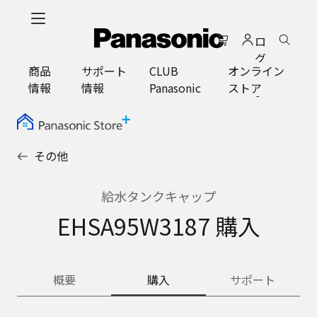
メ
イ
ロ
ン
グ
コ
商品
サポート
CLUB
オンライン
イ
ン
情報
情報
Panasonic
ストア
ン
テ
ン
ツ
に
その他
ス
キ
ッ
給水タンクキャップ
プ
EHSA95W3187 購入
概要
購入
サポート