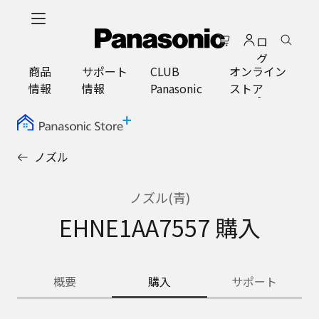
メ
イ
ロ
ン
グ
コ
商品
サポート
CLUB
オンライン
イ
ン
情報
情報
Panasonic
ストア
ン
テ
ン
ツ
に
ノズル
ス
キ
ッ
ノズル(青)
プ
EHNE1AA7557 購入
概要
購入
サポート