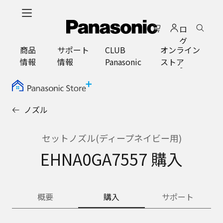
メ
イ
ロ
ン
グ
コ
商品
サポート
CLUB
オンライン
イ
ン
情報
情報
Panasonic
ストア
ン
テ
ン
ツ
に
ノズル
ス
キ
ッ
セットノズル(ディープネイビー用)
プ
EHNA0GA7557 購入
概要
購入
サポート