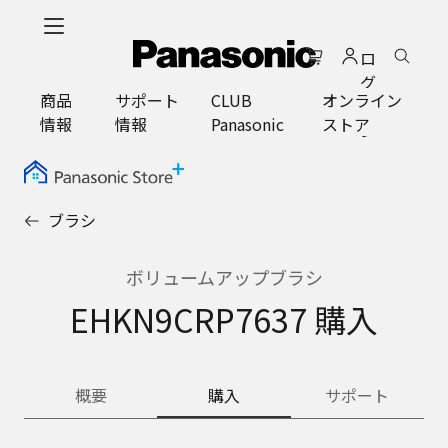
メ
イ
ロ
ン
グ
コ
商品
サポート
CLUB
オンライン
イ
ン
情報
情報
Panasonic
ストア
ン
テ
ン
ツ
に
ブラシ
ス
キ
ッ
ボリュームアップブラシ
プ
EHKN9CRP7637 購入
概要
購入
サポート