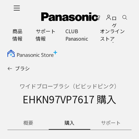
メ
イ
ロ
ン
グ
コ
商品
サポート
CLUB
オンライン
イ
ン
情報
情報
Panasonic
ストア
ン
テ
ン
ツ
に
ブラシ
ス
キ
ッ
ワイドブローブラシ（ビビッドピンク）
プ
EHKN97VP7617 購入
概要
購入
サポート