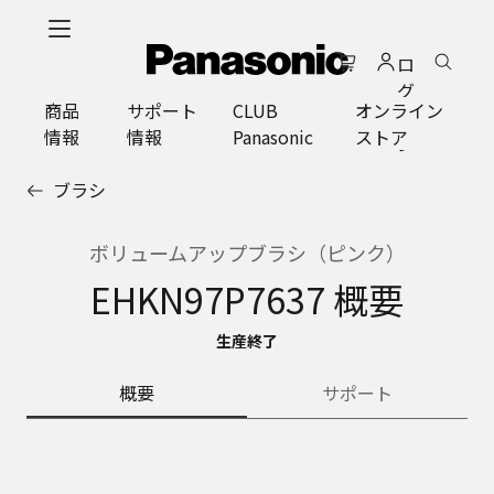
メ
イ
ロ
ン
グ
コ
商品
サポート
CLUB
オンライン
イ
ン
情報
情報
Panasonic
ストア
ン
テ
ン
ブラシ
ツ
に
ス
ボリュームアップブラシ（ピンク）
キ
EHKN97P7637 概要
ッ
プ
生産終了
概要
サポート