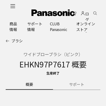
メ
イ
ロ
ン
グ
コ
商品
サポート
CLUB
オンライン
イ
ン
情報
情報
Panasonic
ストア
ン
テ
ン
ブラシ
ツ
に
ス
ワイドブローブラシ（ピンク）
キ
EHKN97P7617 概要
ッ
プ
生産終了
概要
サポート