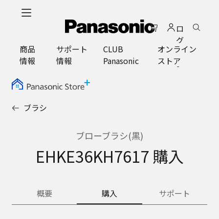
メ
イ
ロ
ン
グ
コ
商品
サポート
CLUB
オンライン
イ
ン
情報
情報
Panasonic
ストア
ン
テ
ン
ツ
に
ブラシ
ス
キ
ッ
ブローブラシ(黒)
プ
EHKE36KH7617 購入
概要
購入
サポート