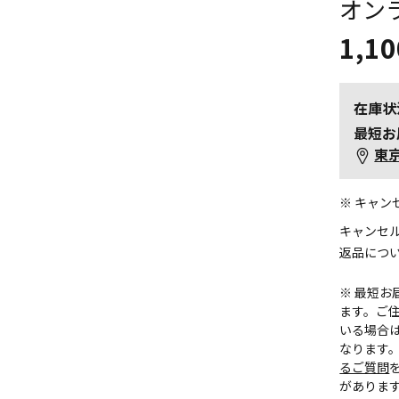
オン
1,10
在庫状
最短お
東
※ キャ
キャンセ
返品につ
※ 最短
ます。ご住
いる場合
なります
るご質問
がありま