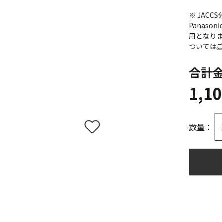
※ JAC
Panas
用となり
ついては
合計
1,1
数量：