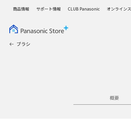
メ
商品情報
サポート情報
CLUB Panasonic
オンライン
イ
ン
コ
ン
テ
ブラシ
ン
ツ
に
ス
キ
ッ
プ
概要