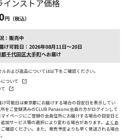
ラインストア価格
0
円（税込）
況：販売中
届け可能日：2026年08月11日～20日
京都千代田区大手町
へお届け
ンセルおよび返品については以下をご確認ください。
ルについて
いて
お届け可能日は東京都にお届けする場合の目安日を表示してい
所をご登録済みのCLUB Panasonic会員の方がログインして
はマイページにご登録の会員住所にお届けする場合の目安日と
。追加サービス等の選択により変わる場合があります。
よくあ
をご確認ください。また、発売予定よりも早く発送される場合
す。