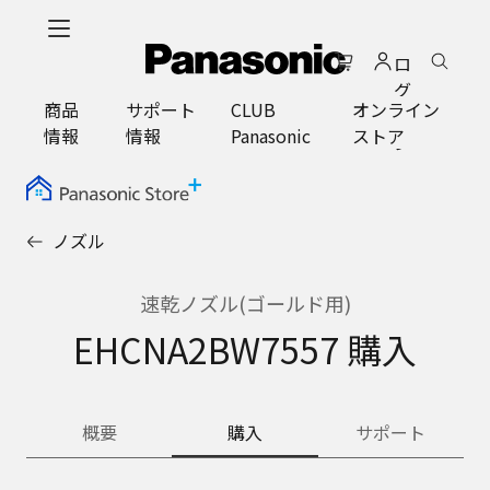
メ
イ
ロ
ン
グ
コ
商品
サポート
CLUB
オンライン
イ
ン
情報
情報
Panasonic
ストア
ン
テ
ン
ツ
に
ノズル
ス
キ
ッ
速乾ノズル(ゴールド用)
プ
EHCNA2BW7557 購入
概要
購入
サポート