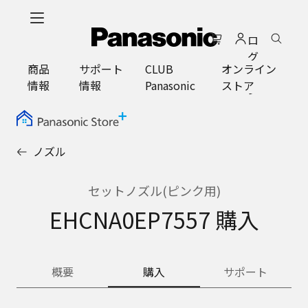
メ
イ
ロ
ン
グ
コ
商品
サポート
CLUB
オンライン
イ
ン
情報
情報
Panasonic
ストア
ン
テ
ン
ツ
に
ノズル
ス
キ
ッ
セットノズル(ピンク用)
プ
EHCNA0EP7557 購入
概要
購入
サポート