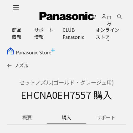
メ
イ
ロ
ン
グ
コ
商品
サポート
CLUB
オンライン
イ
ン
情報
情報
Panasonic
ストア
ン
テ
ン
ツ
に
ノズル
ス
キ
ッ
セットノズル(ゴールド・グレージュ用)
プ
EHCNA0EH7557 購入
概要
購入
サポート