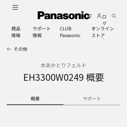
メ
イ
ロ
ン
グ
コ
商品
サポート
CLUB
オンライン
イ
ン
情報
情報
Panasonic
ストア
ン
テ
ン
その他
ツ
に
ス
水あかとりフェルト
キ
EH3300W0249 概要
ッ
プ
概要
サポート