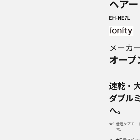
ヘアー
EH-NE7L
メーカ
オープ
速乾・
ダブル
へ。
★
1
低温ケアモー
す。
大風量でパワ