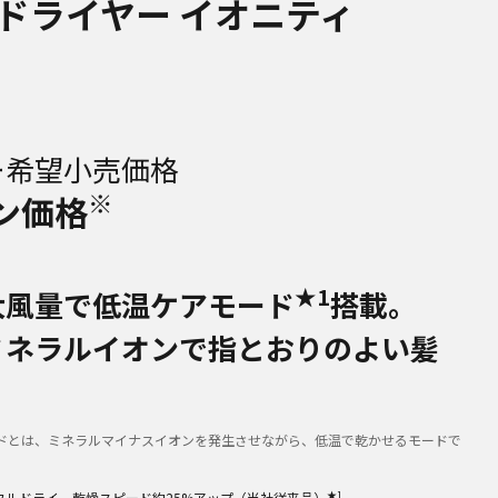
ドライヤー イオニティ
ー希望小売価格
※
ン価格
★1
大風量で低温ケアモード
搭載。
ミネラルイオンで指とおりのよい髪
ドとは、ミネラルマイナスイオンを発生させながら、低温で乾かせるモードで
★1
フルドライ。乾燥スピード約25%アップ（当社従来品）
。