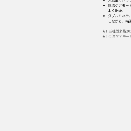
低温ケアモー
よく乾燥。
ダブルミネラ
しながら、指
★
1
当社従来品20
★
2
低温ケアモー
す。
★
3
ミネラルマイ
です。
シェアす
※オープン価格商