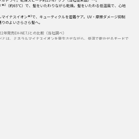
★2
ド
（約65℃）で、髪をいたわりながら乾燥。髪をいたわる低温風で、心地
★3
ルマイナスイオン
で、キューティクルを密着ケア。UV・摩擦ダメージ抑制
通りのよいさらさら髪へ。
22年発売EH-NE7Jとの比較（当社調べ）
ドとは、ミネラルマイナスイオンを発生させながら、低温で乾かせるモードで
ナスイオンとは、亜鉛電極を含む放電ユニットから発生されるマイナスイオン
る
品の価格は販売店にお問い合わせください。