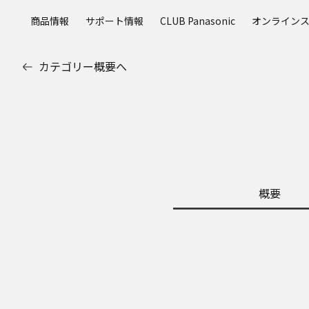
メ
商品情報
サポート情報
CLUB Panasonic
オンライン
イ
ン
コ
カテゴリー概要へ
ン
テ
ン
ツ
に
ス
キ
ッ
概要
プ