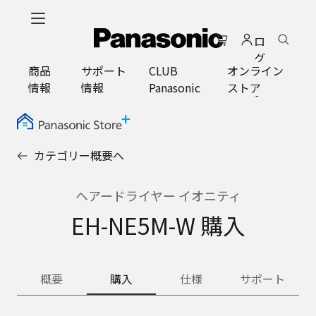
メ
イ
ロ
ン
グ
コ
商品
サポート
CLUB
オンライン
イ
ン
情報
情報
Panasonic
ストア
ン
テ
ン
ツ
に
カテゴリー概要へ
ス
キ
ッ
ヘアードライヤー イオニティ
プ
EH-NE5M-W 購入
概要
購入
仕様
サポート