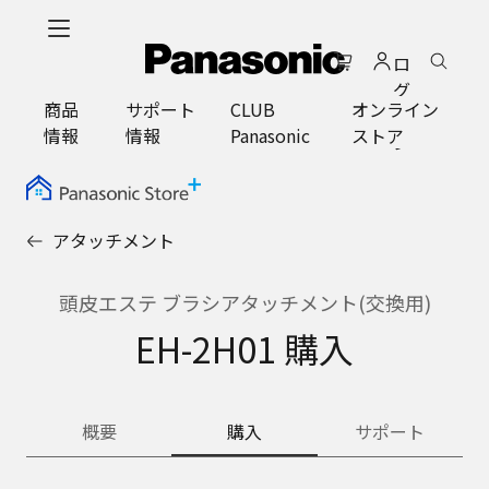
メ
イ
ロ
ン
グ
コ
商品
サポート
CLUB
オンライン
イ
ン
情報
情報
Panasonic
ストア
ン
テ
ン
ツ
に
アタッチメント
ス
キ
ッ
頭皮エステ ブラシアタッチメント(交換用)
プ
EH-2H01 購入
概要
購入
サポート