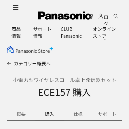
メ
イ
ロ
ン
グ
コ
商品
サポート
CLUB
オンライン
イ
ン
情報
情報
Panasonic
ストア
ン
テ
ン
ツ
に
カテゴリー概要へ
ス
キ
ッ
小電力型ワイヤレスコール卓上発信器セット
プ
ECE157 購入
概要
購入
仕様
サポート