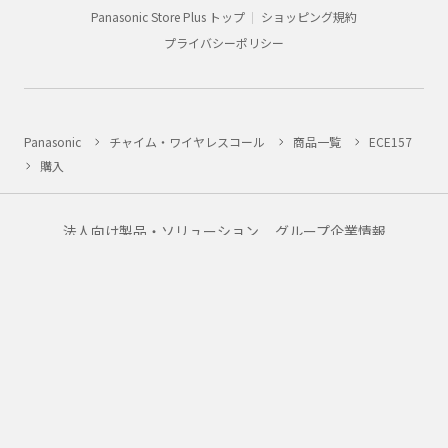
Panasonic Store Plus トップ
ショッピング規約
プライバシーポリシー
Panasonic
チャイム・ワイヤレスコール
商品一覧
ECE157
購入
法人向け製品・ソリューション
グループ企業情報
CLUB Panasonic会員が使えるアプリ/サービス一覧
SNSアカウント一覧
サイトマップ
サイトのご利用にあたって
ウェブアクセシビリティ方針
個人情報保護方針
会員利用規約/プライバシーポリシー
お客様からお預かりしたパーソナルデータについて
特定商取引法・古物営業法について