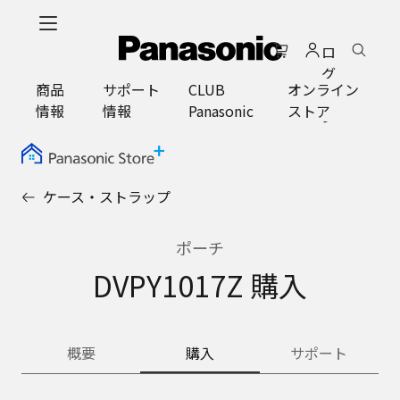
メ
イ
ロ
ン
グ
コ
商品
サポート
CLUB
オンライン
イ
ン
情報
情報
Panasonic
ストア
ン
テ
ン
ツ
に
ケース・ストラップ
ス
キ
ッ
ポーチ
プ
DVPY1017Z 購入
概要
購入
サポート