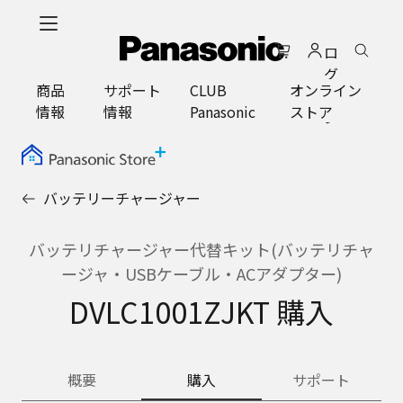
メ
イ
ロ
ン
グ
コ
商品
サポート
CLUB
オンライン
イ
ン
情報
情報
Panasonic
ストア
ン
テ
ン
ツ
に
バッテリーチャージャー
ス
キ
ッ
バッテリチャージャー代替キット(バッテリチャ
プ
ージャ・USBケーブル・ACアダプター)
DVLC1001ZJKT 購入
概要
購入
サポート