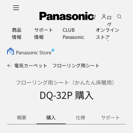
メ
イ
ロ
ン
グ
コ
商品
サポート
CLUB
オンライン
イ
ン
情報
情報
Panasonic
ストア
ン
テ
ン
ツ
に
電気カーペット フローリング用シート
ス
キ
ッ
フローリング用シート（かんたん床暖用）
プ
DQ-32P 購入
概要
購入
仕様
サポート