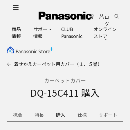
メ
イ
ロ
ン
グ
コ
商品
サポート
CLUB
オンライン
イ
ン
情報
情報
Panasonic
ストア
ン
テ
ン
ツ
に
着せかえカーペット用カバー（１．５畳）
ス
キ
ッ
カーペットカバー
プ
DQ-15C411 購入
概要
特長
購入
仕様
サポート