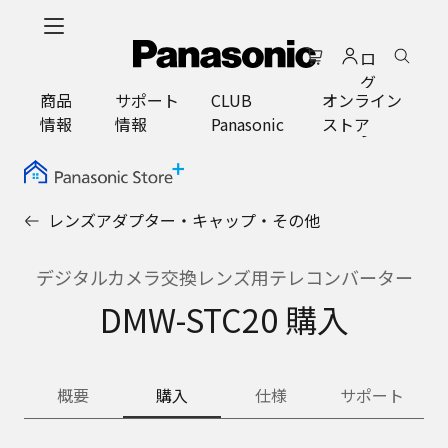
メ
イ
ロ
ン
グ
コ
商品
サポート
CLUB
オンライン
イ
ン
情報
情報
Panasonic
ストア
ン
テ
ン
ツ
に
レンズアダプター・キャップ・その他
ス
キ
ッ
デジタルカメラ交換レンズ用テレコンバーター
プ
DMW-STC20 購入
概要
購入
仕様
サポート