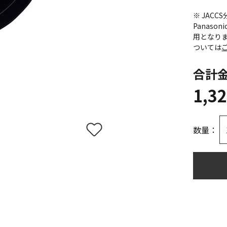
※ JAC
Panas
用となり
ついては
合計
1,3
数量：