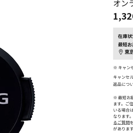
オン
1,32
在庫状
最短お
東
※ キャ
キャンセ
返品につ
※ 最短
ます。ご住
いる場合
なります
るご質問
がありま