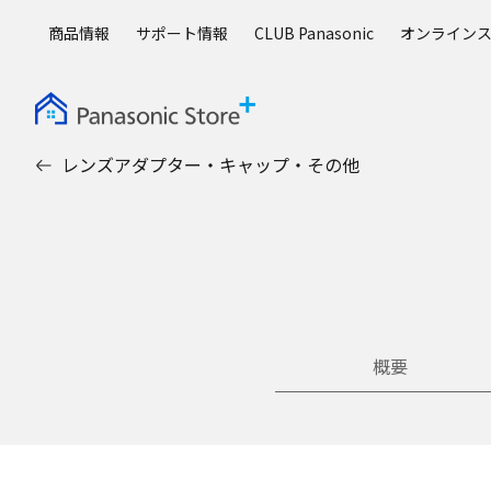
メ
商品情報
サポート情報
CLUB Panasonic
オンライン
イ
ン
コ
ン
テ
レンズアダプター・キャップ・その他
ン
ツ
に
ス
キ
ッ
プ
概要