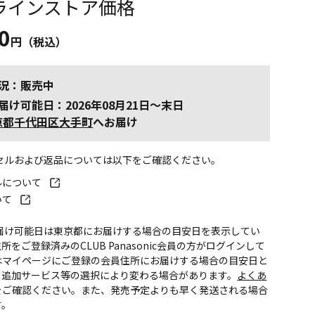
ラインストア価格
0
円（税込）
況：販売中
届け可能日：2026年08月21日～末日
京都千代田区大手町
へお届け
ンセルおよび返品については以下をご確認ください。
ルについて
いて
お届け可能日は東京都にお届けする場合の目安日を表示してい
所をご登録済みのCLUB Panasonic会員の方がログインして
はマイページにご登録の会員住所にお届けする場合の目安日と
。追加サービス等の選択により変わる場合があります。
よくあ
をご確認ください。また、発売予定よりも早く発送される場合
す。