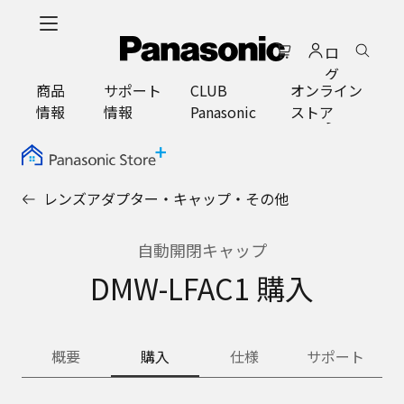
メ
イ
ロ
ン
グ
コ
商品
サポート
CLUB
オンライン
イ
ン
情報
情報
Panasonic
ストア
ン
テ
ン
ツ
に
レンズアダプター・キャップ・その他
ス
キ
ッ
自動開閉キャップ
プ
DMW-LFAC1 購入
概要
購入
仕様
サポート