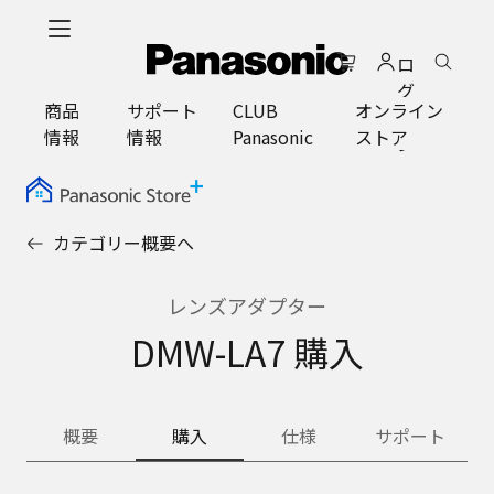
メ
イ
ロ
ン
グ
コ
商品
サポート
CLUB
オンライン
イ
ン
情報
情報
Panasonic
ストア
ン
テ
ン
ツ
に
カテゴリー概要へ
ス
キ
ッ
レンズアダプター
プ
DMW-LA7 購入
概要
購入
仕様
サポート