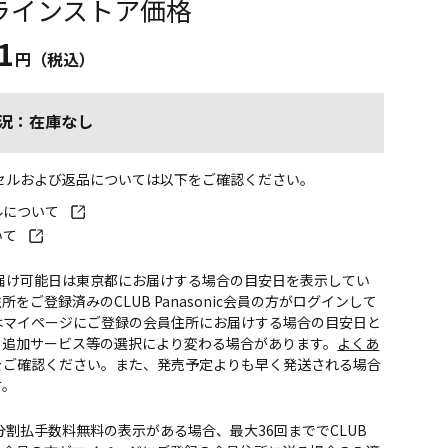
ラインストア価格
1
円（税込）
況：在庫なし
ンセルおよび返品については以下をご確認ください。
ルについて
いて
お届け可能日は東京都にお届けする場合の目安日を表示してい
所をご登録済みのCLUB Panasonic会員の方がログインして
はマイページにご登録の会員住所にお届けする場合の目安日と
。追加サービス等の選択により変わる場合があります。
よくあ
をご確認ください。また、発売予定よりも早く発送される場合
す。
CS分割払手数料無料の表示がある場合、最大36回まででCLUB