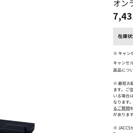
オン
7,43
在庫状
※ キャ
キャンセ
返品につ
※ 最短
ます。ご住
いる場合
なります
るご質問
がありま
※ JAC