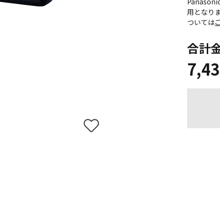
Panas
用となり
ついては
合計
7,4