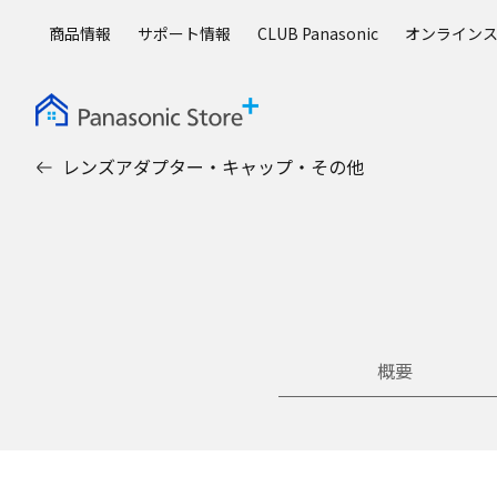
メ
商品情報
サポート情報
CLUB Panasonic
オンライン
イ
ン
コ
ン
テ
レンズアダプター・キャップ・その他
ン
ツ
に
ス
キ
ッ
プ
概要