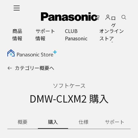
メ
イ
ロ
ン
グ
コ
商品
サポート
CLUB
オンライン
イ
ン
情報
情報
Panasonic
ストア
ン
テ
ン
ツ
に
カテゴリー概要へ
ス
キ
ッ
ソフトケース
プ
DMW-CLXM2 購入
概要
購入
仕様
サポート