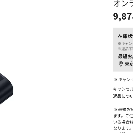
オン
9,87
在庫状
※キャン
※返品不
最短お
東
※ キャ
キャンセ
返品につ
※ 最短
ます。ご住
いる場合
なります