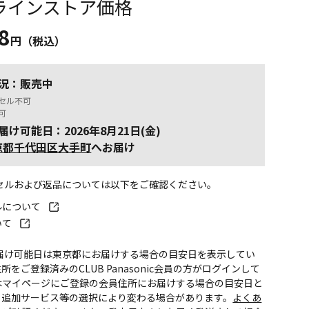
ラインストア価格
8
円（税込）
況：販売中
セル不可
可
届け可能日：2026年8月21日(金)
京都千代田区大手町
へお届け
ンセルおよび返品については以下をご確認ください。
ルについて
いて
お届け可能日は東京都にお届けする場合の目安日を表示してい
所をご登録済みのCLUB Panasonic会員の方がログインして
はマイページにご登録の会員住所にお届けする場合の目安日と
。追加サービス等の選択により変わる場合があります。
よくあ