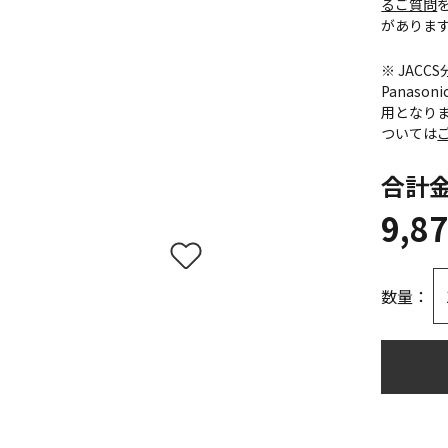
るご質問
がありま
※ JAC
Panas
用となり
ついては
合計
9,8
数量：