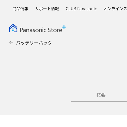
メ
商品情報
サポート情報
CLUB Panasonic
オンライン
イ
ン
コ
ン
テ
バッテリーパック
ン
ツ
に
ス
キ
ッ
プ
概要