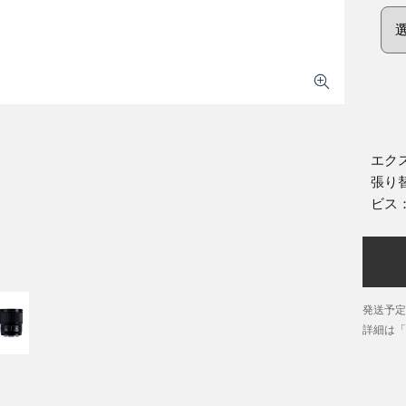
エク
張り
ビス
発送予定
詳細は「