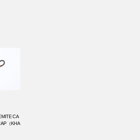
EMITE CA
RAP（KHA