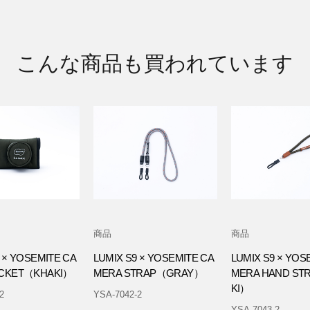
こんな商品も買われています
商品
商品
 × YOSEMITE CA
LUMIX S9 × YOSEMITE CA
LUMIX S9 × YOS
ACKET（KHAKI）
MERA STRAP（GRAY）
MERA HAND ST
KI）
2
YSA-7042-2
YSA-7043-2