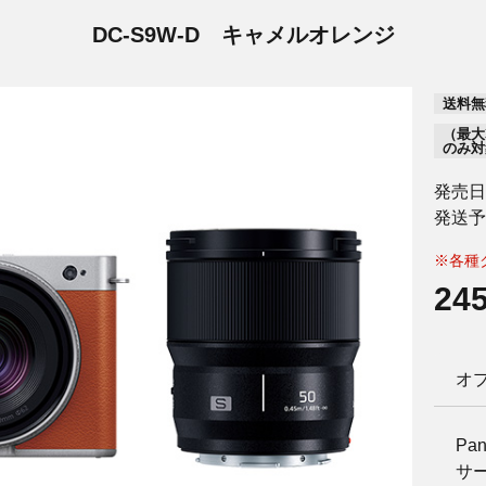
DC-S9W-D
キャメルオレンジ
送料無
（最大
のみ対
発売日
発送予
※各種
24
オ
Pan
サ