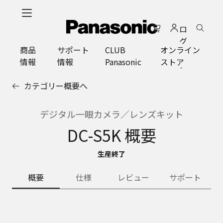
メ
イ
ロ
ン
グ
コ
商品
サポート
CLUB
オンライン
イ
ン
情報
情報
Panasonic
ストア
ン
テ
ン
カテゴリー概要へ
ツ
に
ス
デジタル一眼カメラ／レンズキット
キ
DC-S5K 概要
ッ
プ
生産終了
概要
仕様
レビュー
サポート