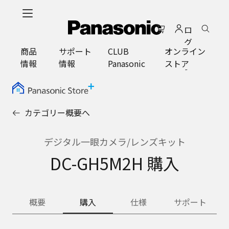
メ
イ
ロ
ン
グ
コ
商品
サポート
CLUB
オンライン
イ
ン
情報
情報
Panasonic
ストア
ン
テ
ン
ツ
に
カテゴリー概要へ
ス
キ
ッ
デジタル一眼カメラ/レンズキット
プ
DC-GH5M2H 購入
概要
購入
仕様
サポート