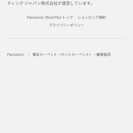
ティング ジャパン株式会社が運営しています。
Panasonic Store Plus トップ
ショッピング規約
プライバシーポリシー
Panasonic
電気カーペット（ホットカーペット）・暖房器具
商品一覧
DC-2HAC3
購入
法人向け製品・ソリューション
グループ企業情報
CLUB Panasonic会員が使えるアプリ/サービス一覧
SNSアカウント一覧
サイトマップ
サイトのご利用にあたって
ウェブアクセシビリティ方針
個人情報保護方針
会員利用規約/プライバシーポリシー
お客様からお預かりしたパーソナルデータについて