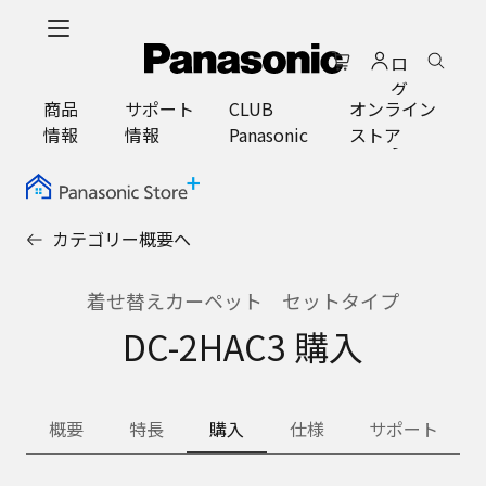
メ
イ
ロ
ン
グ
コ
商品
サポート
CLUB
オンライン
イ
ン
情報
情報
Panasonic
ストア
ン
テ
ン
ツ
に
カテゴリー概要へ
ス
キ
ッ
着せ替えカーペット セットタイプ
プ
DC-2HAC3 購入
概要
特長
購入
仕様
サポート