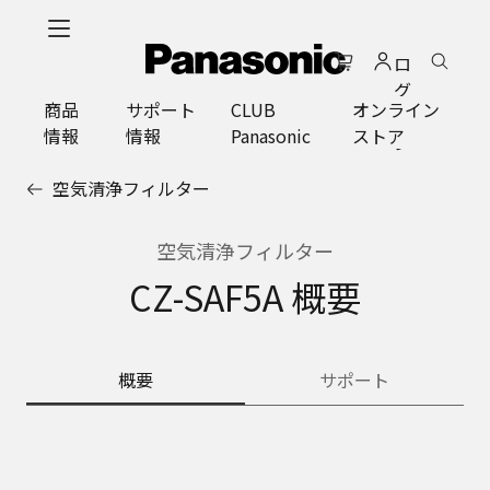
メ
イ
ロ
ン
グ
コ
商品
サポート
CLUB
オンライン
イ
ン
情報
情報
Panasonic
ストア
ン
テ
ン
空気清浄フィルター
ツ
に
ス
空気清浄フィルター
キ
CZ-SAF5A 概要
ッ
プ
概要
サポート