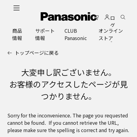
メ
イ
ロ
ン
グ
コ
商品
サポート
CLUB
オンライン
イ
ン
情報
情報
Panasonic
ストア
ン
テ
ン
トップページに戻る
ツ
に
ス
大変申し訳ございません。
キ
お客様のアクセスしたページが見
ッ
プ
つかりません。
Sorry for the inconvenience. The page you requested
cannot be found. If you cannot retrieve the URL,
please make sure the spelling is correct and try again.