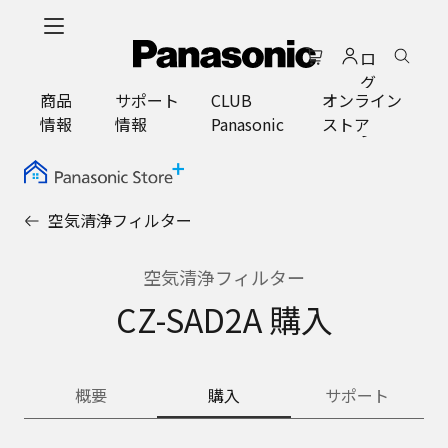
メ
イ
ロ
ン
グ
コ
商品
サポート
CLUB
オンライン
イ
ン
情報
情報
Panasonic
ストア
ン
テ
ン
ツ
に
空気清浄フィルター
ス
キ
ッ
空気清浄フィルター
プ
CZ-SAD2A 購入
概要
購入
サポート