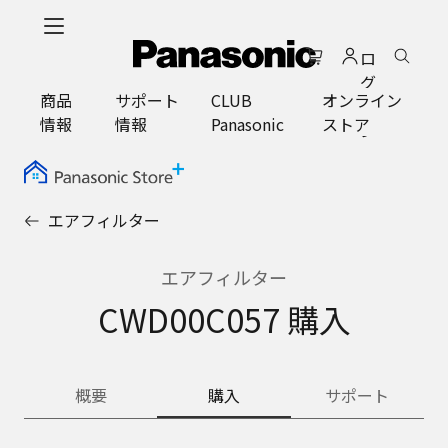
メ
イ
ロ
ン
グ
コ
商品
サポート
CLUB
オンライン
イ
ン
情報
情報
Panasonic
ストア
ン
テ
ン
ツ
に
エアフィルター
ス
キ
ッ
エアフィルター
プ
CWD00C057 購入
概要
購入
サポート