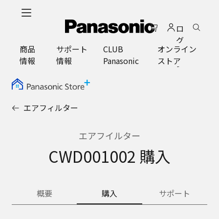
メ
イ
ロ
ン
グ
コ
商品
サポート
CLUB
オンライン
イ
ン
情報
情報
Panasonic
ストア
ン
テ
ン
ツ
に
エアフィルター
ス
キ
ッ
エアフイルター
プ
CWD001002 購入
概要
購入
サポート