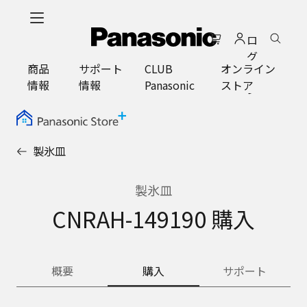
メ
イ
ロ
ン
グ
コ
商品
サポート
CLUB
オンライン
イ
ン
情報
情報
Panasonic
ストア
ン
テ
ン
ツ
に
製氷皿
ス
キ
ッ
製氷皿
プ
CNRAH-149190 購入
概要
購入
サポート