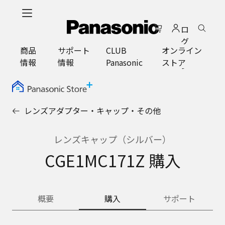
メ
イ
ロ
ン
グ
コ
商品
サポート
CLUB
オンライン
イ
ン
情報
情報
Panasonic
ストア
ン
テ
ン
ツ
に
レンズアダプター・キャップ・その他
ス
キ
ッ
レンズキャップ（シルバー）
プ
CGE1MC171Z 購入
概要
購入
サポート