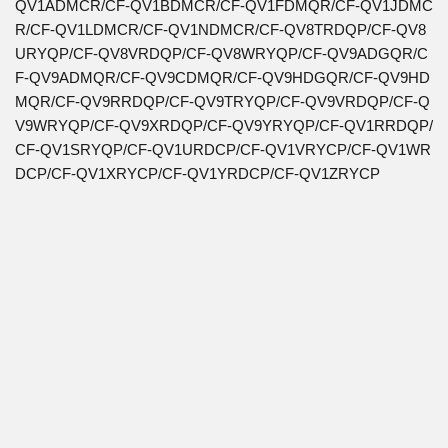
QV1ADMCR/CF-QV1BDMCR/CF-QV1FDMQR/CF-QV1JDMC
R/CF-QV1LDMCR/CF-QV1NDMCR/CF-QV8TRDQP/CF-QV8
URYQP/CF-QV8VRDQP/CF-QV8WRYQP/CF-QV9ADGQR/C
F-QV9ADMQR/CF-QV9CDMQR/CF-QV9HDGQR/CF-QV9HD
MQR/CF-QV9RRDQP/CF-QV9TRYQP/CF-QV9VRDQP/CF-Q
V9WRYQP/CF-QV9XRDQP/CF-QV9YRYQP/CF-QV1RRDQP/
CF-QV1SRYQP/CF-QV1URDCP/CF-QV1VRYCP/CF-QV1WR
DCP/CF-QV1XRYCP/CF-QV1YRDCP/CF-QV1ZRYCP