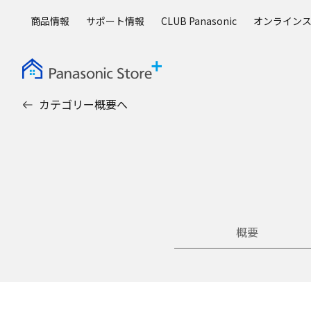
メ
商品情報
サポート情報
CLUB Panasonic
オンライン
イ
ン
コ
ン
テ
カテゴリー概要へ
ン
ツ
に
ス
キ
ッ
プ
概要