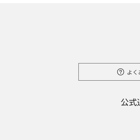
よく
公式