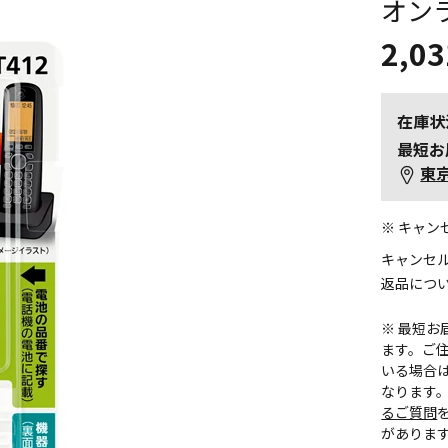
オン
2,03
在庫状
最短お
東
※ キャ
キャンセ
返品につ
※ 最短
ます。ご住
いる場合
なります
るご質問
がありま