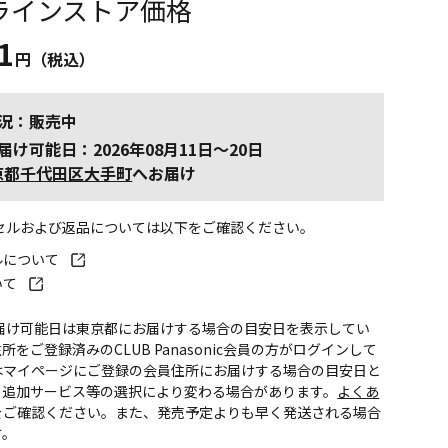
ラインストア価格
1
円（税込）
況：販売中
届け可能日：2026年08月11日～20日
京都千代田区大手町
へお届け
ンセルおよび返品については以下をご確認ください。
ルについて
いて
お届け可能日は東京都にお届けする場合の目安日を表示してい
所をご登録済みのCLUB Panasonic会員の方がログインして
はマイページにご登録の会員住所にお届けする場合の目安日と
。追加サービス等の選択により変わる場合があります。
よくあ
をご確認ください。また、発売予定よりも早く発送される場合
す。