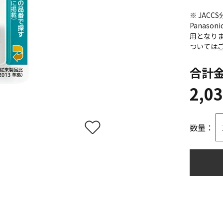
※ JAC
Panas
用となり
ついては
合計
2,0
数量：