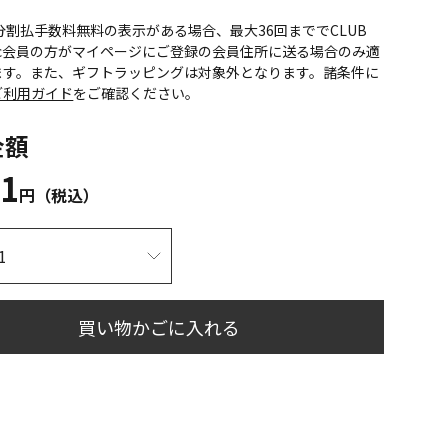
CS分割払手数料無料の表示がある場合、最大36回まででCLUB
onic会員の方がマイページにご登録の会員住所に送る場合のみ適
ます。また、ギフトラッピングは対象外となります。諸条件に
ご利用ガイド
をご確認ください。
金額
31
円（税込）
買い物かごに入れる