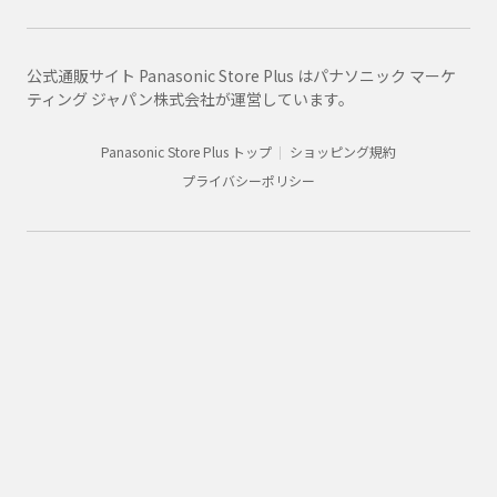
公式通販サイト Panasonic Store Plus はパナソニック マーケ
ティング ジャパン株式会社が運営しています。
Panasonic Store Plus トップ
ショッピング規約
プライバシーポリシー
Panasonic
電池・モバイルバッテリー・充電器総合
商品一覧
BK-4LCD/2H
購入
法人向け製品・ソリューション
グループ企業情報
CLUB Panasonic会員が使えるアプリ/サービス一覧
SNSアカウント一覧
サイトマップ
サイトのご利用にあたって