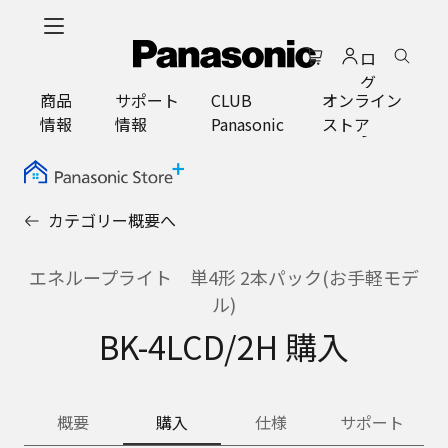
メ
イ
ロ
ン
グ
コ
商品
サポート
CLUB
オンライン
イ
ン
情報
情報
Panasonic
ストア
ン
テ
ン
ツ
に
カテゴリー概要へ
ス
キ
ッ
エネループライト 単4形 2本パック(お手軽モデ
プ
ル)
BK-4LCD/2H 購入
概要
購入
仕様
サポート