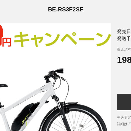
BE-RS3F2SF
発売日
発送予
※返品不
19
発送予定
詳細は「