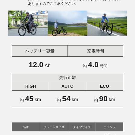
ありますのでご了承ください。
バッテリー容量
充電時間
12.0
4.0
Ah
約
時間
走行距離
HIGH
AUTO
ECO
45
54
90
km
km
km
約
約
約
品番
フレームサイズ
タイヤサイズ
チェンジ