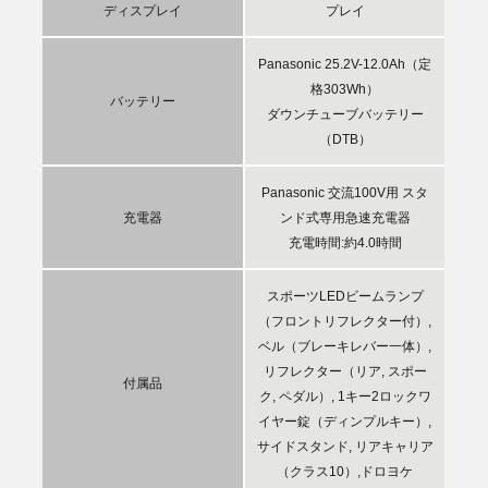
ディスプレイ
プレイ
Panasonic 25.2V-12.0Ah（定
格303Wh）
バッテリー
ダウンチューブバッテリー
（DTB）
Panasonic 交流100V用 スタ
充電器
ンド式専用急速充電器
充電時間:約4.0時間
スポーツLEDビームランプ
（フロントリフレクター付）,
ベル（ブレーキレバー一体）,
リフレクター（リア, スポー
付属品
ク, ペダル）, 1キー2ロックワ
イヤー錠（ディンプルキー）,
サイドスタンド, リアキャリア
（クラス10）,ドロヨケ