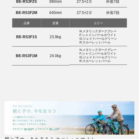
BE-RS3F2S
390mm
27.5×2.0
外装7段
BE-RS3F2M
440mm
27.5×2.0
外装7段
品番
質量
カラー
N:メタリックダークグレー
F:シャインパールホワイト
BE-RS3F1S
23.9kg
G:ジェイドパールグリーン
R:スカーレットパール
N:メタリックダークグレー
F:シャインパールホワイト
BE-RS3F1M
24.0kg
G:ジェイドパールグリーン
R:スカーレットパール