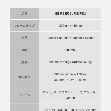
品番
BE-RS3F2S / RS3F2M
フレームサイズ
390mm / 440mm
全長
390mm:1,840mm / 440mm:1,870mm
全幅
580mm
質量
390mm:23.9kg / 440mm:24.0kg
390mm:148cm～170cm /
適応身長
440mm:159cm～180cm
アルミ, DTB用ダウンチューブ, エンド幅：
フレーム
135mm
SR SUNTOUR XCE28, トラベル:80mm,