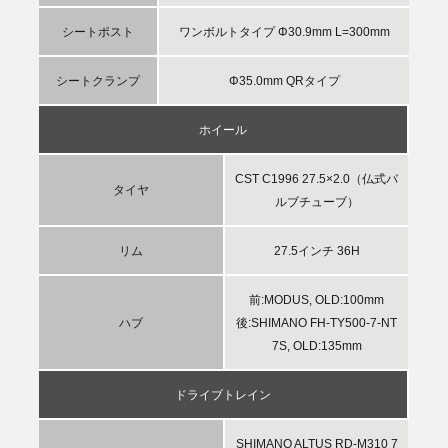
シートポスト
ワンボルトタイプ Φ30.9mm L=300mm
シートクランプ
Φ35.0mm QRタイプ
ホイール
CST C1996 27.5×2.0（仏式バ
タイヤ
ルブチューブ）
リム
27.5インチ 36H
前:MODUS, OLD:100mm
ハブ
後:SHIMANO FH-TY500-7-NT
7S, OLD:135mm
ドライブトレイン
SHIMANO ALTUS RD-M310 7